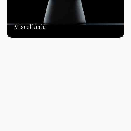
Miscel·lània