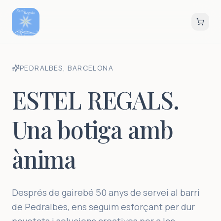
PEDRALBES, BARCELONA
ESTEL REGALS.
Una botiga amb
ànima
Després de gairebé 50 anys de servei al barri
de Pedralbes, ens seguim esforçant per dur