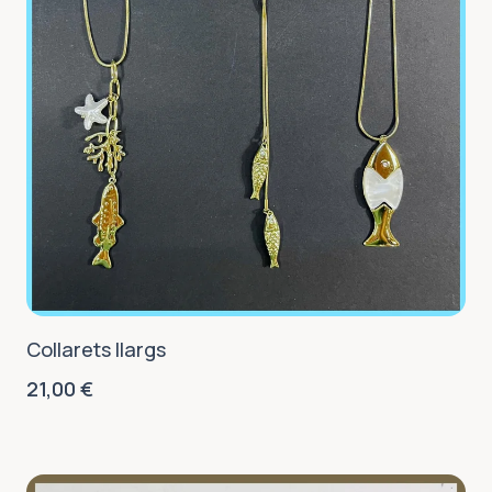
Collarets llargs
21,00
€