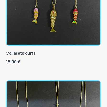
Collarets curts
18,00
€