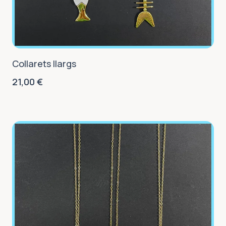
Collarets llargs
21,00
€